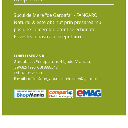
Sucul de Mere "de Garoafa" - FANGARO
Natural ® este obtinut prin presarea "cu
pasiune" a merelor, atent selectionate.
Povestea noastra a inceput
aici
LORELU SERV S.R.L.
Garoafa str. Principala, nr. 41, judet Vrancea,
J39/682/1996, CUI 8882513,
Tel. 0730 575 931
E-mail :
office@fangaro.ro; lorelu.serv@gmail.com