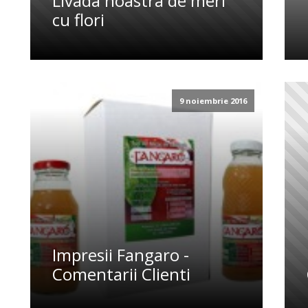
Livada noastra de meri
cu flori
9 noiembrie 2016
Impresii Fangaro -
Comentarii Clienti