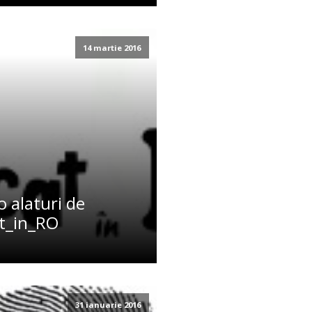
14 martie 2016
 alaturi de
at_in_RO
31 ianuarie 2016