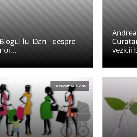
Andreas
Blogul lui Dan - despre
Curatar
noi...
vezicii 
18 decembrie 2015