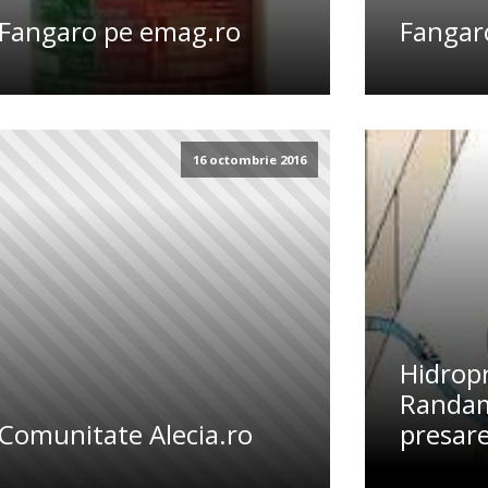
Fangaro pe emag.ro
Fangar
16 octombrie 2016
Hidropr
Randam
Comunitate Alecia.ro
presar