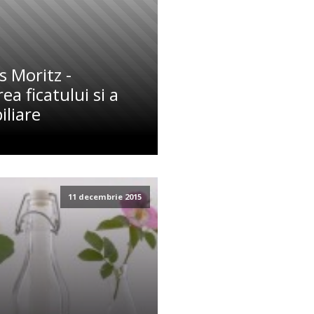
 Moritz -
ea ficatului si a
biliare
11 decembrie 2015