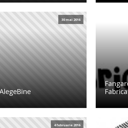
30 mai 2016
Fangaro
AlegeBine
Fabric
4 februarie 2016