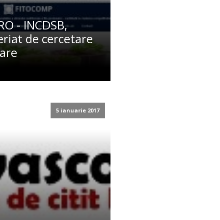
O - INCDSB,
riat de cercetare
tare
5 ianuarie 2017