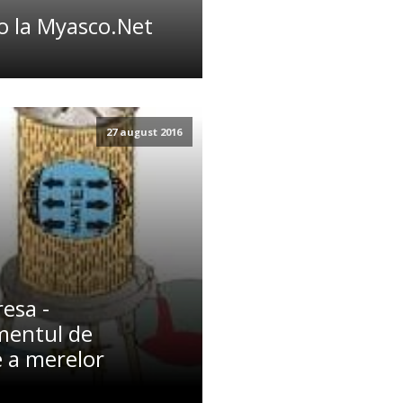
o la Myasco.Net
27 august 2016
esa -
entul de
e a merelor