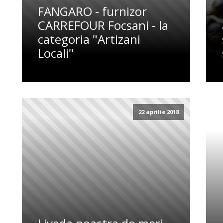
FANGARO - furnizor
CARREFOUR Focsani - la
categoria "Artizani
Locali"
22 aprilie 2018